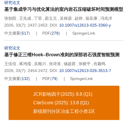
研究论文
基于集成学习与优化算法的室内岩石压缩破坏时间预测模型
张勃阳
王先成
丁菲
蔚立元
吴禄源
赵帅
翁应康
冯兆洋
,
,
,
,
,
,
,
2026, 33(7): 2437-2453.
DOI:
10.1007/s12613-025-3360-y
中文摘要
(
517
)
PDF
(
278
)
SpringerLink
研究论文
基于修正三维Hoek–Brown准则的深部岩石强度智能预测
王佳信
蒋鸿儒
吴顺川
张诗淮
储超群
张晓平
肖颖鸣
,
,
,
,
,
,
2026, 33(7): 2454-2472.
DOI:
10.1007/s12613-026-3513-7
中文摘要
(
132
)
PDF
(
79
)
SpringerLink
JCR影响因子(2025): 8.8 (Q1)
CiteScore (2025): 13.8 (Q1)
新锐期刊分区冶金工程小类1区