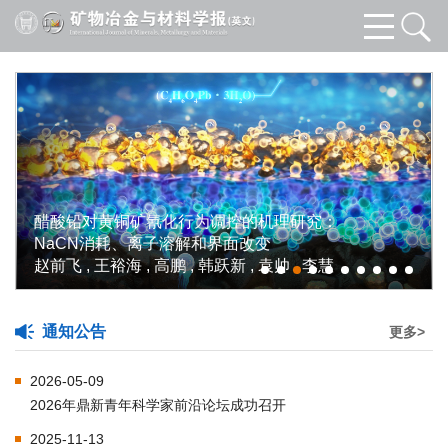
电流辅助搅拌摩擦焊
矿氰化行为调控的机理研究：
学性能及变形行为
离子溶解和界面改变
王凯伟, 乔柯, 王快社
, 高鹏 , 韩跃新 , 袁帅 , 李慧
艺, 郭旭, 周凯, 强凤
通知公告
更多>
2026-05-09
2026年鼎新青年科学家前沿论坛成功召开
2025-11-13