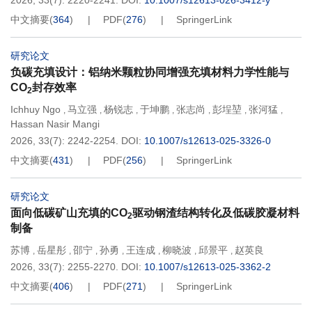
2026, 33(7): 2220-2241.
DOI:
10.1007/s12613-026-3412-y
中文摘要
(
364
)
PDF
(
276
)
SpringerLink
研究论文
负碳充填设计：铝纳米颗粒协同增强充填材料力学性能与
CO
封存效率
2
Ichhuy Ngo
马立强
杨锐志
于坤鹏
张志尚
彭埕堃
张河猛
,
,
,
,
,
,
,
Hassan Nasir Mangi
2026, 33(7): 2242-2254.
DOI:
10.1007/s12613-025-3326-0
中文摘要
(
431
)
PDF
(
256
)
SpringerLink
研究论文
面向低碳矿山充填的CO
驱动钢渣结构转化及低碳胶凝材料
2
制备
苏博
岳星彤
邵宁
孙勇
王连成
柳晓波
邱景平
赵英良
,
,
,
,
,
,
,
2026, 33(7): 2255-2270.
DOI:
10.1007/s12613-025-3362-2
中文摘要
(
406
)
PDF
(
271
)
SpringerLink