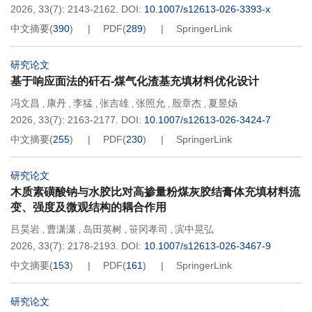
2026, 33(7): 2143-2162.
DOI:
10.1007/s12613-026-3393-x
中文摘要
(
390
)
PDF
(
289
)
SpringerLink
研究论文
基于响应面法的矸石-煤气化渣基充填材料优化设计
冯文昌
康丹
李猛
张吉雄
张照允
殷章杰
夏昱炀
,
,
,
,
,
,
2026, 33(7): 2163-2177.
DOI:
10.1007/s12613-026-3424-7
中文摘要
(
255
)
PDF
(
230
)
SpringerLink
研究论文
木质素磺酸钠与水胶比对高掺量粉煤灰胶结膏体充填材料流
变、强度及微观结构的耦合作用
吕昊岩
曹潇潇
岛田英树
笹冈孝司
滨中晃弘
,
,
,
,
2026, 33(7): 2178-2193.
DOI:
10.1007/s12613-026-3467-9
中文摘要
(
153
)
PDF
(
161
)
SpringerLink
研究论文