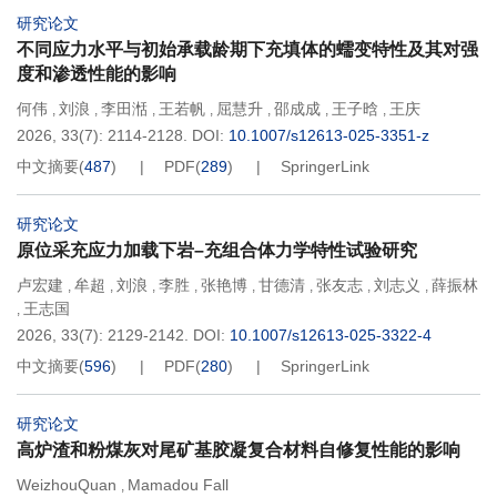
研究论文
不同应力水平与初始承载龄期下充填体的蠕变特性及其对强
度和渗透性能的影响
何伟
刘浪
李田湉
王若帆
屈慧升
邵成成
王子晗
王庆
,
,
,
,
,
,
,
2026, 33(7): 2114-2128.
DOI:
10.1007/s12613-025-3351-z
中文摘要
(
487
)
PDF
(
289
)
SpringerLink
研究论文
原位采充应力加载下岩–充组合体力学特性试验研究
卢宏建
牟超
刘浪
李胜
张艳博
甘德清
张友志
刘志义
薛振林
,
,
,
,
,
,
,
,
王志国
,
2026, 33(7): 2129-2142.
DOI:
10.1007/s12613-025-3322-4
中文摘要
(
596
)
PDF
(
280
)
SpringerLink
研究论文
高炉渣和粉煤灰对尾矿基胶凝复合材料自修复性能的影响
WeizhouQuan
Mamadou Fall
,