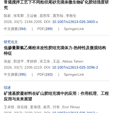
常规搅拌工艺下不同粒径尾砂充填体微生物矿化胶结强度研
究
陈新
张军辉
王运敏
苗胜军
冀芳灿
李根生
,
,
,
,
,
2026, 33(7): 2194-2205.
DOI:
10.1007/s12613-026-3403-z
中文摘要
(
394
)
PDF
(
289
)
SpringerLink
研究论文
低掺量聚氯乙烯粉末改性胶结充填体力-热特性及微观结构
特征
张超
郭进平
李婷婷
宋卫东
王远
Abbas Taheri
,
,
,
,
,
2026, 33(7): 2206-2219.
DOI:
10.1007/s12613-025-3296-2
中文摘要
(
395
)
PDF
(
243
)
SpringerLink
综述
矿渣基胶凝材料在矿山胶结充填中的应用：作用机理、工程
应用与未来展望
王卓然
张吉雄
姜海强
崔亮
付有
Erol Yilmaz
,
,
,
,
,