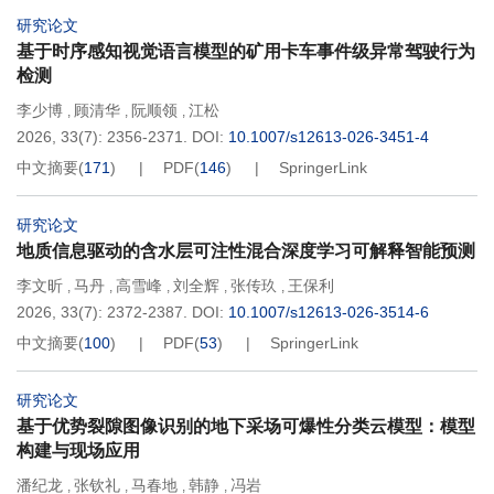
研究论文
基于时序感知视觉语言模型的矿用卡车事件级异常驾驶行为
检测
李少博
顾清华
阮顺领
江松
,
,
,
2026, 33(7): 2356-2371.
DOI:
10.1007/s12613-026-3451-4
中文摘要
(
171
)
PDF
(
146
)
SpringerLink
研究论文
地质信息驱动的含水层可注性混合深度学习可解释智能预测
李文昕
马丹
高雪峰
刘全辉
张传玖
王保利
,
,
,
,
,
2026, 33(7): 2372-2387.
DOI:
10.1007/s12613-026-3514-6
中文摘要
(
100
)
PDF
(
53
)
SpringerLink
研究论文
基于优势裂隙图像识别的地下采场可爆性分类云模型：模型
构建与现场应用
潘纪龙
张钦礼
马春地
韩静
冯岩
,
,
,
,